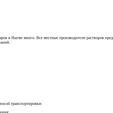
арок в Нытве много. Все местные производители растворов пре
паний.
способ транспортировки:
ения;