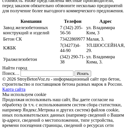
стоимость. Ниже представлены местные производители,
перед заказом обязательно обзвоните несколько предприятий
для получение более выгодного коммерческого предложения.
Компания
Телефон
Адрес
Завод железобетонных
7 (342) 205-
ул. Владимира
конструкций и изделий
56-56
Ким, 3
Бетон СК
73422869977
Малая, 3.
7(34273)4-
УЛ.ШОССЕЙНАЯ,
КЖБК
44-90
29.
(342) 290-71-
ул. Владимира
Уралжелезобетон
38
Кима, 3.
Найти город
Поиск…
© 2026 StroyBetonVoz.ru - информационный сайт про бетон,
строительство и поставщиков бетона разных марок в России.
Карта сайта
Мы используем cookie
Продолжая использовать наш cайт, Вы даете согласие на
обработку (в т.ч. с использованием систем сбора статистики,
например Яндекс.Метрика и других систем) файлов cookie,
иных пользовательских данных (например сведений о Вашем
ip-адресе, сведений о местоположении, типе устройства,
времени посещения страницы, сведений о ресурсах сети