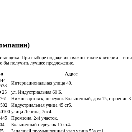
компании)
оставщика. При выборе подрядчика важны такие критерии – стои
то бы получить лучшее предложение.
он
Адрес
444
Интернациональная улица 40.
0538
0 25
ул. Индустриальная 60 Б.
761
Нижневартовск, переулок Больничный, дом 15, строение 3
7502
Индустриальная улица 45 ст5.
80100
улица Ленина, 7пс4.
445
Промзона, 2-й участок.
04
Больничный переулок 15 ст4.
65
Западный промышленный узел улица 53а ст1.