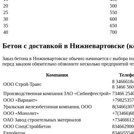
20
500
25
550
30
600
35
650
40
700
Бетон с доставкой в Нижневартовске (
Заказ бетона в Нижневартовске обычно начинается с выбора п
перед заказом обязательно обзвоните несколько предприятий ч
Компания
Телеф
8 3466618
ООО Строй-Транс
8 3466 56
Производственная компания ЗАО «Сибнефтестрой»
73466 254
ООО «Вариант»
+79825357
Уральская железобетонная компания, ООО
8(3466)30
ООО «Монолит»
+7(3466)6
ОАО Завод строительных материалов
+73466612
ООО СпецСтройБетон
834662900
Евробетон
8346)5554