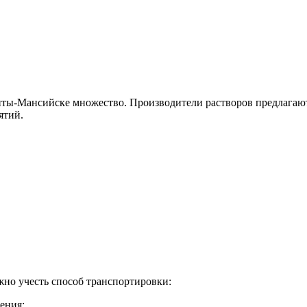
анты-Мансийске множество. Производители растворов предлага
ятий.
жно учесть способ транспортировки:
ения;