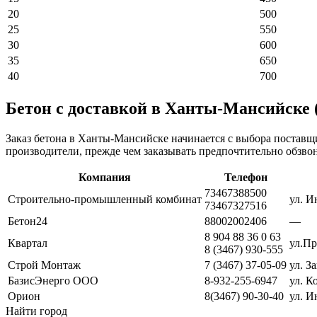
20
500
25
550
30
600
35
650
40
700
Бетон с доставкой в Ханты-Мансийске 
Заказ бетона в Ханты-Мансийске начинается с выбора поставщ
производители, прежде чем заказывать предпочтительно обзво
Компания
Телефон
73467388500
Строительно-промышленный комбинат
ул. И
73467327516
Бетон24
88002002406
—
8 904 88 36 0 63
Квартал
ул.Пр
8 (3467) 930-555
Строй Монтаж
7 (3467) 37-05-09
ул. З
БазисЭнерго ООО
8-932-255-6947
ул. К
Орион
8(3467) 90-30-40
ул. И
Найти город