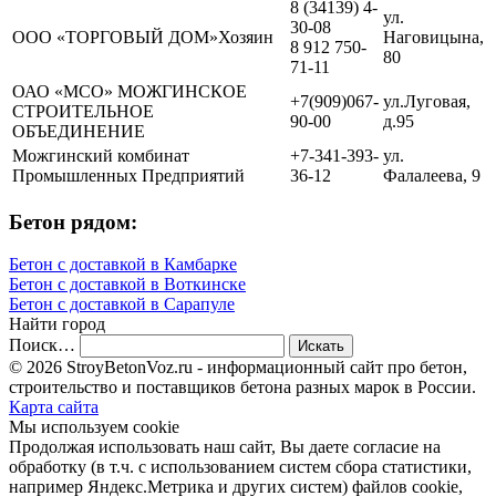
8 (34139) 4-
ул.
30-08
ООО «ТОРГОВЫЙ ДОМ»Хозяин
Наговицына,
8 912 750-
80
71-11
ОАО «МСО» МОЖГИНСКОЕ
+7(909)067-
ул.Луговая,
СТРОИТЕЛЬНОЕ
90-00
д.95
ОБЪЕДИНЕНИЕ
Можгинский комбинат
+7-341-393-
ул.
Промышленных Предприятий
36-12
Фалалеева, 9
Бетон рядом:
Бетон с доставкой в Камбарке
Бетон с доставкой в Воткинске
Бетон с доставкой в Сарапуле
Найти город
Поиск…
© 2026 StroyBetonVoz.ru - информационный сайт про бетон,
строительство и поставщиков бетона разных марок в России.
Карта сайта
Мы используем cookie
Продолжая использовать наш cайт, Вы даете согласие на
обработку (в т.ч. с использованием систем сбора статистики,
например Яндекс.Метрика и других систем) файлов cookie,