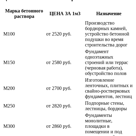
Марка бетонного
ЦЕНА ЗА 1м3
Назначение
раствора
Производство
бордюрных камней,
М100
от 2520 руб.
устройство бетонной
подушки во время
строительства дорог
Фундамент
одноэтажных
М150
от 2580 руб.
строений или террас
(черновая работа),
обустройство полов
Изготовление
ленточных, плитных и
М200
от 2700 руб.
свайно-ростверковых
фундаментов, лестниц
Подпорные стены,
М250
от 2820 руб.
лестницы, бордюры
Фундаменты
монолитные,
М300
от 2860 руб.
площадки в
помещении и под