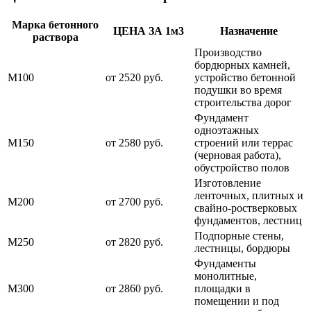
Марка бетонного
ЦЕНА ЗА 1м3
Назначение
раствора
Производство
бордюрных камней,
М100
от 2520 руб.
устройство бетонной
подушки во время
строительства дорог
Фундамент
одноэтажных
М150
от 2580 руб.
строений или террас
(черновая работа),
обустройство полов
Изготовление
ленточных, плитных и
М200
от 2700 руб.
свайно-ростверковых
фундаментов, лестниц
Подпорные стены,
М250
от 2820 руб.
лестницы, бордюры
Фундаменты
монолитные,
М300
от 2860 руб.
площадки в
помещении и под