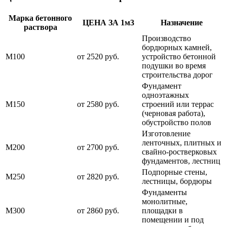
Марка бетонного
ЦЕНА ЗА 1м3
Назначение
раствора
Производство
бордюрных камней,
М100
от 2520 руб.
устройство бетонной
подушки во время
строительства дорог
Фундамент
одноэтажных
М150
от 2580 руб.
строений или террас
(черновая работа),
обустройство полов
Изготовление
ленточных, плитных и
М200
от 2700 руб.
свайно-ростверковых
фундаментов, лестниц
Подпорные стены,
М250
от 2820 руб.
лестницы, бордюры
Фундаменты
монолитные,
М300
от 2860 руб.
площадки в
помещении и под