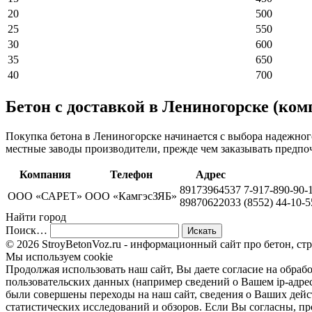
20
500
25
550
30
600
35
650
40
700
Бетон с доставкой в Лениногорске (ком
Покупка бетона в Лениногорске начинается с выбора надежног
местные заводы производители, прежде чем заказывать предпо
Компания
Телефон
Адрес
89173964537
7-917-890-90-
ООО «САРЕТ»
ООО «КамгэсЗЯБ»
89870622033
(8552) 44-10-5
Найти город
Поиск…
© 2026 StroyBetonVoz.ru - информационный сайт про бетон, ст
Мы используем cookie
Продолжая использовать наш cайт, Вы даете согласие на обрабо
пользовательских данных (например сведений о Вашем ip-адрес
были совершены переходы на наш сайт, сведения о Ваших дейс
статистических исследований и обзоров. Если Вы согласны, п