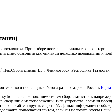
пании)
о поставщика. При выборе поставщика важны такие критерии – 
чтительно обзвонить как минимум несколько предприятий и под
12
Пер.Строительный 1/3, г.Лениногорск, Республика Татарстан.
5
роительство и поставщиков бетона разных марок в России.
Карта
тку (в т.ч. с использованием систем сбора статистики, наприме
е, сведений о местоположении, типе устройства, времени посещ
твиях на сайте и других сведений). Данная информация необход
родолжайте пользоваться сайтом, если Вы не хотите, чтобы Ваш