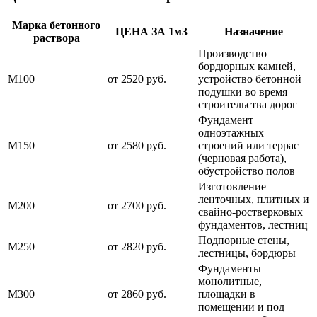
Марка бетонного
ЦЕНА ЗА 1м3
Назначение
раствора
Производство
бордюрных камней,
М100
от 2520 руб.
устройство бетонной
подушки во время
строительства дорог
Фундамент
одноэтажных
М150
от 2580 руб.
строений или террас
(черновая работа),
обустройство полов
Изготовление
ленточных, плитных и
М200
от 2700 руб.
свайно-ростверковых
фундаментов, лестниц
Подпорные стены,
М250
от 2820 руб.
лестницы, бордюры
Фундаменты
монолитные,
М300
от 2860 руб.
площадки в
помещении и под