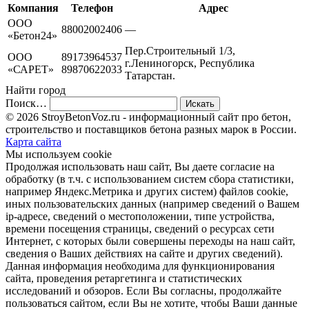
Компания
Телефон
Адрес
ООО
88002002406
—
«Бетон24»
Пер.Строительный 1/3,
ООО
89173964537
г.Лениногорск, Республика
«САРЕТ»
89870622033
Татарстан.
Найти город
Поиск…
© 2026 StroyBetonVoz.ru - информационный сайт про бетон,
строительство и поставщиков бетона разных марок в России.
Карта сайта
Мы используем cookie
Продолжая использовать наш cайт, Вы даете согласие на
обработку (в т.ч. с использованием систем сбора статистики,
например Яндекс.Метрика и других систем) файлов cookie,
иных пользовательских данных (например сведений о Вашем
ip-адресе, сведений о местоположении, типе устройства,
времени посещения страницы, сведений о ресурсах сети
Интернет, с которых были совершены переходы на наш сайт,
сведения о Ваших действиях на сайте и других сведений).
Данная информация необходима для функционирования
сайта, проведения ретаргетинга и статистических
исследований и обзоров. Если Вы согласны, продолжайте
пользоваться сайтом, если Вы не хотите, чтобы Ваши данные