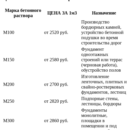
Марка бетонного
ЦЕНА ЗА 1м3
Назначение
раствора
Производство
бордюрных камней,
М100
от 2520 руб.
устройство бетонной
подушки во время
строительства дорог
Фундамент
одноэтажных
М150
от 2580 руб.
строений или террас
(черновая работа),
обустройство полов
Изготовление
ленточных, плитных и
М200
от 2700 руб.
свайно-ростверковых
фундаментов, лестниц
Подпорные стены,
М250
от 2820 руб.
лестницы, бордюры
Фундаменты
монолитные,
М300
от 2860 руб.
площадки в
помещении и под