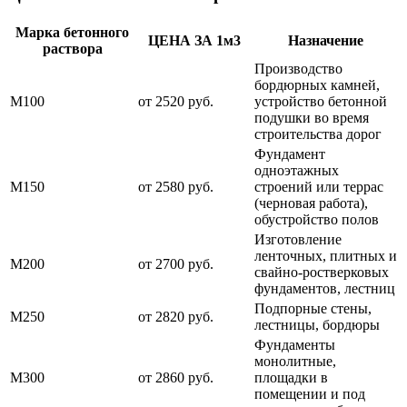
Марка бетонного
ЦЕНА ЗА 1м3
Назначение
раствора
Производство
бордюрных камней,
М100
от 2520 руб.
устройство бетонной
подушки во время
строительства дорог
Фундамент
одноэтажных
М150
от 2580 руб.
строений или террас
(черновая работа),
обустройство полов
Изготовление
ленточных, плитных и
М200
от 2700 руб.
свайно-ростверковых
фундаментов, лестниц
Подпорные стены,
М250
от 2820 руб.
лестницы, бордюры
Фундаменты
монолитные,
М300
от 2860 руб.
площадки в
помещении и под