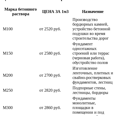
Марка бетонного
ЦЕНА ЗА 1м3
Назначение
раствора
Производство
бордюрных камней,
М100
от 2520 руб.
устройство бетонной
подушки во время
строительства дорог
Фундамент
одноэтажных
М150
от 2580 руб.
строений или террас
(черновая работа),
обустройство полов
Изготовление
ленточных, плитных и
М200
от 2700 руб.
свайно-ростверковых
фундаментов, лестниц
Подпорные стены,
М250
от 2820 руб.
лестницы, бордюры
Фундаменты
монолитные,
М300
от 2860 руб.
площадки в
помещении и под