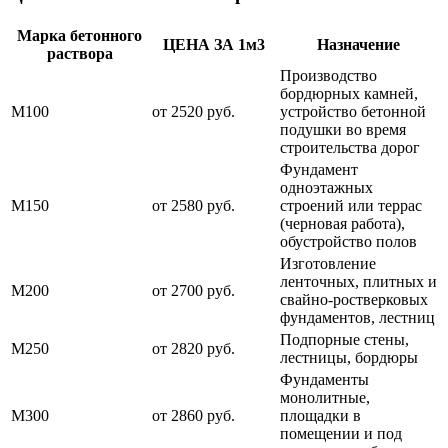
Марка бетонного
ЦЕНА ЗА 1м3
Назначение
раствора
Производство
бордюрных камней,
М100
от 2520 руб.
устройство бетонной
подушки во время
строительства дорог
Фундамент
одноэтажных
М150
от 2580 руб.
строений или террас
(черновая работа),
обустройство полов
Изготовление
ленточных, плитных и
М200
от 2700 руб.
свайно-ростверковых
фундаментов, лестниц
Подпорные стены,
М250
от 2820 руб.
лестницы, бордюры
Фундаменты
монолитные,
М300
от 2860 руб.
площадки в
помещении и под