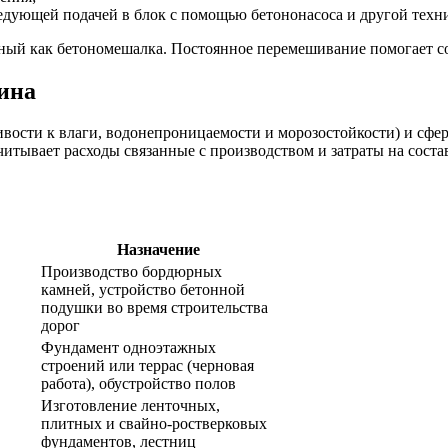
ледующей подачей в блок с помощью бетононасоса и другой техн
тный как бетономешалка. Постоянное перемешивание помогает с
вина
ивости к влаги, водонепроницаемости и морозостойкости) и сфе
учитывает расходы связанные с производством и затраты на сост
Назначение
Производство бордюрных
камней, устройство бетонной
подушки во время строительства
дорог
Фундамент одноэтажных
строений или террас (черновая
работа), обустройство полов
Изготовление ленточных,
плитных и свайно-ростверковых
фундаментов, лестниц