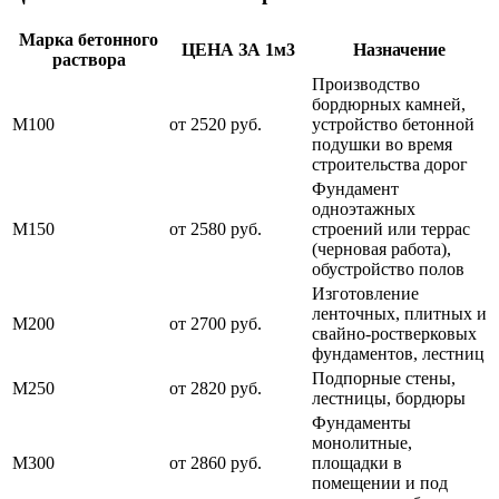
Марка бетонного
ЦЕНА ЗА 1м3
Назначение
раствора
Производство
бордюрных камней,
М100
от 2520 руб.
устройство бетонной
подушки во время
строительства дорог
Фундамент
одноэтажных
М150
от 2580 руб.
строений или террас
(черновая работа),
обустройство полов
Изготовление
ленточных, плитных и
М200
от 2700 руб.
свайно-ростверковых
фундаментов, лестниц
Подпорные стены,
М250
от 2820 руб.
лестницы, бордюры
Фундаменты
монолитные,
М300
от 2860 руб.
площадки в
помещении и под