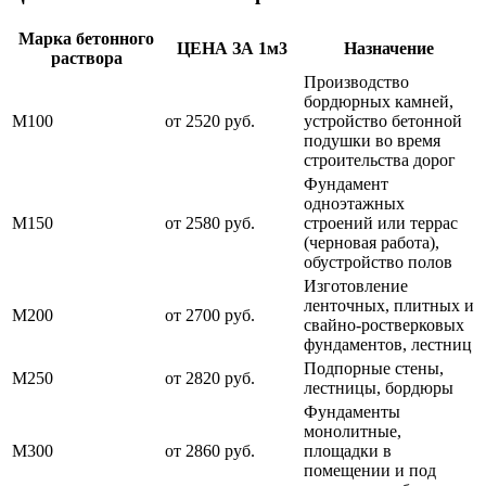
Марка бетонного
ЦЕНА ЗА 1м3
Назначение
раствора
Производство
бордюрных камней,
М100
от 2520 руб.
устройство бетонной
подушки во время
строительства дорог
Фундамент
одноэтажных
М150
от 2580 руб.
строений или террас
(черновая работа),
обустройство полов
Изготовление
ленточных, плитных и
М200
от 2700 руб.
свайно-ростверковых
фундаментов, лестниц
Подпорные стены,
М250
от 2820 руб.
лестницы, бордюры
Фундаменты
монолитные,
М300
от 2860 руб.
площадки в
помещении и под