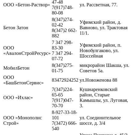
47-48
ООО «Бетон-Раствор»
ул. Рассветная, 77.
7(917)748-
80-08
8(347)274-
Уфимский район, д.
02-42
Бетон Затон
Вавиово, ул. Трактовая
8(347)2 662-
11/1.
882
7 347 298-
Уфимский район, п.
ООО
83-30
Новобулгаково, ул.
«АвалонСтройРесурс»
7 347 294-
Шоссейная
07-72
8(347)275-
микрорайон Шакша, ул.
МобилБетон
01-75
Советов 5а.
ООО
83472924252
ул.Новоженова 88
«БашБетонСервис»
7(347)224-
Кушнаренковский
65-65
район, Старые
ООО «Ихлас»
7(917)047-
Камышлы, ул. Луговая,
70-70
3.
8-927-33-18-
ООО «Монополис
101
ул. Соединительное
Строй»
7(3472) 666-
шоссе, д. 3/4
540