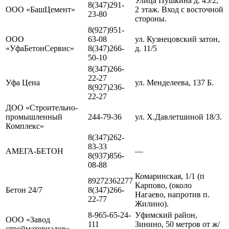
Улица Пушкина д. 45/2,
8(347)291-
ООО «БашЦемент»
2 этаж. Вход с восточной
23-80
стороны.
8(927)951-
ООО
63-08
ул. Кузнецовский затон,
«УфаБетонСервис»
8(347)266-
д. 11/5
50-10
8(347)266-
22-27
Уфа Цена
ул. Менделеева, 137 Б.
8(927)236-
22-27
ДОО «Строительно-
промышленный
244-79-36
ул. Х.Давлетшиной 18/3.
Комплекс»
8(347)262-
83-33
АМЕГА-БЕТОН
—
8(937)856-
08-88
Комаринская, 1/1 (п
89272362277
Карпово, (около
Бетон 24/7
8(347)266-
Нагаево, напротив п.
22-77
Жилино).
8-965-65-24-
Уфимский район,
ООО «Завод
111
Зинино, 50 метров от ж/
стройматериалов»