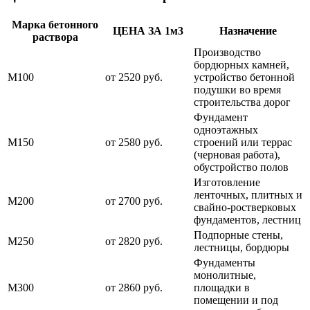
Марка бетонного
ЦЕНА ЗА 1м3
Назначение
раствора
Производство
бордюрных камней,
М100
от 2520 руб.
устройство бетонной
подушки во время
строительства дорог
Фундамент
одноэтажных
М150
от 2580 руб.
строений или террас
(черновая работа),
обустройство полов
Изготовление
ленточных, плитных и
М200
от 2700 руб.
свайно-ростверковых
фундаментов, лестниц
Подпорные стены,
М250
от 2820 руб.
лестницы, бордюры
Фундаменты
монолитные,
М300
от 2860 руб.
площадки в
помещении и под