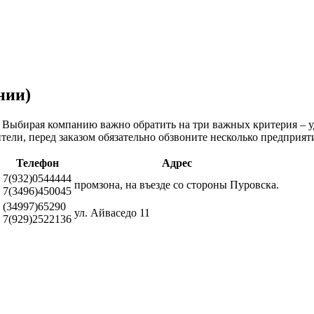
нии)
 Выбирая компанию важно обратить на три важных критерия – уд
тели, перед заказом обязательно обзвоните несколько предприя
Телефон
Адрес
7(932)0544444
промзона, на въезде со стороны Пуровска.
7(3496)450045
(34997)65290
ул. Айваседо 11
7(929)2522136