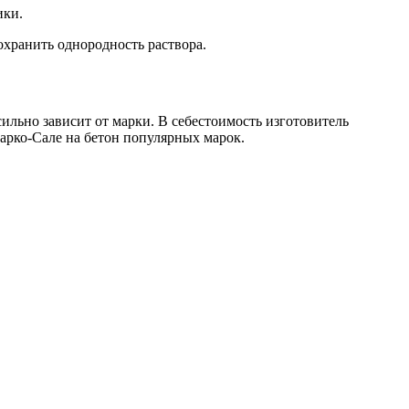
ики.
охранить однородность раствора.
ильно зависит от марки. В себестоимость изготовитель
Тарко-Сале на бетон популярных марок.