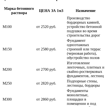
Марка бетонного
ЦЕНА ЗА 1м3
Назначение
раствора
Производство
бордюрных камней,
М100
от 2520 руб.
устройство бетонной
подушки во время
строительства дорог
Фундамент
одноэтажных
М150
от 2580 руб.
строений или террас
(черновая работа),
обустройство полов
Изготовление
ленточных, плитных и
М200
от 2700 руб.
свайно-ростверковых
фундаментов, лестниц
Подпорные стены,
М250
от 2820 руб.
лестницы, бордюры
Фундаменты
монолитные,
М300
от 2860 руб.
площадки в
помещении и под