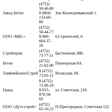
(4752)
50-46-80
Завод Бетон
8 (964)
Зои Космодемьянской 1.
133-69-
89
(4752)
50-44-77
ООО «МБС»
8-960-
б.Строителей, 6.
664-37-
26
(4752)
Стройпром
Бастионная 28В.
73-77-11
(4752)
Бетон
Пионерская 8А.
21-02-00
8 (4752)
ТамбовБизнесСтрой
Волжская, 69.
73-92-12
8 (4752)
72-99-29
Гранд
8-915-
ул. Советская, 210.
870-58-
69
(4752)
ООО «Дуэт-строй»
П-Пригородное, Советская 122
65-10-23