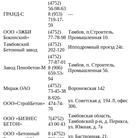
(4752)
56-98-63
ГРАНД-С
8 (953)
—
719-17-
59
ООО «ЗЖБИ
(4752)
Тамбов, п.Строитель,
Бокинский»
77-78-98
Промышленная 10.
Тамбовский
(4752)
Ипподромный проезд 24г.
Бетонный завод
202-120
(4752)
77-87-01
Тамбов, п. Строитель,
Завод Пенобетон-М
8 (906)
Промышленная 56.
659-53-
94
(4752)
Мираж ОАО
Воронежская 142
73-45-38
8-920-
ул. Советская д. 194 Л, офис
ООО»СтройБетон»
474-74-
306.
70
Тамбовская область,
ООО «БИЗНЕС
7(4752)
Тамбовский р-н, д. Перикса,
БЕТОН»
43 00 43
ул. Южная, д. 7а
ООО «Бетонный
8 (4752)
ул. Бастионная, 21.