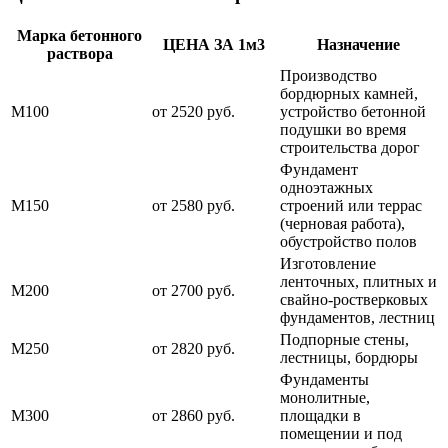
Марка бетонного
ЦЕНА ЗА 1м3
Назначение
раствора
Производство
бордюрных камней,
М100
от 2520 руб.
устройство бетонной
подушки во время
строительства дорог
Фундамент
одноэтажных
М150
от 2580 руб.
строений или террас
(черновая работа),
обустройство полов
Изготовление
ленточных, плитных и
М200
от 2700 руб.
свайно-ростверковых
фундаментов, лестниц
Подпорные стены,
М250
от 2820 руб.
лестницы, бордюры
Фундаменты
монолитные,
М300
от 2860 руб.
площадки в
помещении и под