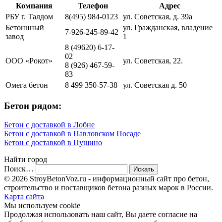
Компания
Телефон
Адрес
РБУ г. Талдом
8(495) 984-0123
ул. Советская, д. 39а
Бетоннный
ул. Гражданская, владение
7-926-245-89-42
завод
1
8 (49620) 6-17-
02
ООО «Рокот»
ул. Советская, 22.
8 (926) 467-59-
83
Омега бетон
8 499 350-57-38
ул. Советская д. 50
Бетон рядом:
Бетон с доставкой в Лобне
Бетон с доставкой в Павловском Посаде
Бетон с доставкой в Пущино
Найти город
Поиск…
© 2026 StroyBetonVoz.ru - информационный сайт про бетон,
строительство и поставщиков бетона разных марок в России.
Карта сайта
Мы используем cookie
Продолжая использовать наш cайт, Вы даете согласие на