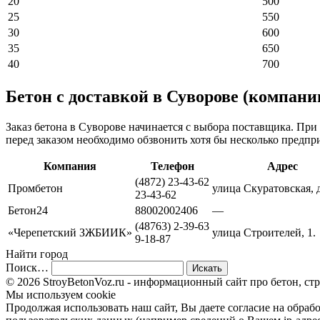
20
500
25
550
30
600
35
650
40
700
Бетон с доставкой в Суворове (компани
Заказ бетона в Суворове начинается с выбора поставщика. При
перед заказом необходимо обзвонить хотя бы несколько предп
Компания
Телефон
Адрес
(4872) 23-43-62
Промбетон
улица Скуратовская, 
23-43-62
Бетон24
88002002406
—
(48763) 2-39-63
«Черепетский ЗЖБИИК»
улица Строителей, 1.
9-18-87
Найти город
Поиск…
© 2026 StroyBetonVoz.ru - информационный сайт про бетон, ст
Мы используем cookie
Продолжая использовать наш cайт, Вы даете согласие на обрабо