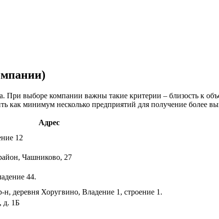
омпании)
а. При выборе компании важны такие критерии – близость к объ
ить как минимум несколько предприятий для получение более в
Адрес
ение 12
айон, Чашниково, 27
ладение 44.
-н, деревня Хоругвино, Владение 1, строение 1.
 д. 1Б