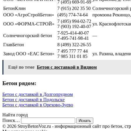
7 (495) 669-91-69
БетонКлин
7 (915) 202 35 50
Солнечногорский 
ООО «АгроСтройБетон»
(495) 774-74-64
промзона Рекинцо, 
7 (495) 994-02-72
ООО «ФОРМА-СТРОЙ»
ул. Краснофлотская
7 (903) 192-40-07
7-925-414-40-07
Солнечногорский бетон
—
7-495-741-98-41
ГлавБетон
8 (499) 322-26-55
7 495 777 77 44
Завод ООО «ЕАС Бетон»
ул. Разина, владени
7 985 311 01 85
Ещё по теме
Бетон с доставкой в Видном
Бетон рядом:
Бетон с доставкой в Долгопрудном
Бетон с доставкой в Подольске
Бетон с доставкой в Орехово-Зуево
Найти город
Поиск…
© 2026 StroyBetonVoz.ru - информационный сайт про бетон, ст