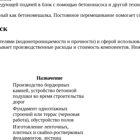
ледующей подачей в блок с помощью бетононасоса и другой техн
тный как бетономешалка. Постоянное перемешивание помогает с
рск
телями (водонепроницаемости и прочности) и сферой использова
тывает производственные расходы и стоимость компонентов. Ни
Назначение
Производство бордюрных
камней, устройство бетонной
подушки во время строительства
дорог
Фундамент одноэтажных
строений или террас (черновая
работа), обустройство полов
Изготовление ленточных,
плитных и свайно-ростверковых
фундаментов, лестниц