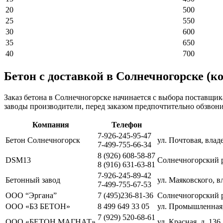
20
500
25
550
30
600
35
650
40
700
Бетон с доставкой в Солнечногорске (к
Заказ бетона в Солнечногорске начинается с выбора поставщик
заводы производители, перед заказом предпочтительно обзвон
Компания
Телефон
7-926-245-95-47
Бетон Солнечногорск
ул. Почтовая, влад
7-499-755-66-34
8 (926) 608-58-87
DSM13
Солнечногорский р
8 (916) 631-63-81
7-926-245-89-42
Бетонный завод
ул. Маяковского, в
7-499-755-67-53
ООО “Эргана”
7 (495)236-81-36
Солнечногорский р
ООО «БЗ БЕТОН»
8 499 649 33 05
ул. Промышленная,
7 (929) 520-68-61
ООО «БЕТОН МАГНАТ»
ул. Красная, д. 136.