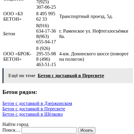
7(925)
307-06-25
ООО «БЗ
8 495 995
Транспортный проезд, 5д.
БЕТОН»
62 33
8(916)
634-17-36
г. Раменское ул. Нефтегазосъёмки
Бетон
8(963)
8а.
655-94-17
8 (926)
ООО «БРОК-
295-55-98
4-км. Донинского шоссе (поворот
БЕТОН»
8 (496)
на полигон)
463-51-15
Ещё по теме
Бетон с доставкой в Пересвете
Бетон рядом:
Бетон с доставкой в Дзержинском
Бетон с доставкой в Пересвете
Бетон с доставкой в Щёлково
Найти город
Поиск…