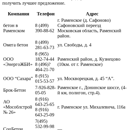
получить лучшее предложение.
Компания
Телефон
Адрес
г. Раменское (д. Сафоново)
бетон в
8 (499)
Сафоновский переезд
Раменском
390-88-62
Московская область, Раменский
район.
8 (499)
Омега бетон
ул. Свободы, д. 4
281-63-73
8 (965)
ООО
182-74-44
Раменский район, д. Кузнецово
«ЭнергоЖБИ»
8 (496)?
(10км. от г. Раменское)
464-21-70
8 (915)
ООО “Сахара”
ул. Москворецкая, д. 45 “А”.
015-53-57
7-926-828-
Раменское г., Донинское шоссе, (4-
Брок-Бетон
05-05
й км, полигон, стр.4).
8 (916)
АО
643-25-65
«Мособлстрой
г. Раменское ул. Михалевича, 116а
8 (916)
№ 26»
643-25-09
7(495)
532-99-98
СоцБетон
—