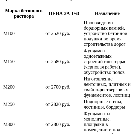
Марка бетонного
ЦЕНА ЗА 1м3
Назначение
раствора
Производство
бордюрных камней,
М100
от 2520 руб.
устройство бетонной
подушки во время
строительства дорог
Фундамент
одноэтажных
М150
от 2580 руб.
строений или террас
(черновая работа),
обустройство полов
Изготовление
ленточных, плитных и
М200
от 2700 руб.
свайно-ростверковых
фундаментов, лестниц
Подпорные стены,
М250
от 2820 руб.
лестницы, бордюры
Фундаменты
монолитные,
М300
от 2860 руб.
площадки в
помещении и под