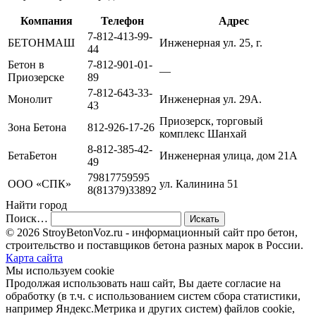
Компания
Телефон
Адрес
7-812-413-99-
БЕТОНМАШ
Инженерная ул. 25, г.
44
Бетон в
7-812-901-01-
—
Приозерске
89
7-812-643-33-
Монолит
Инженерная ул. 29А.
43
Приозерск, торговый
Зона Бетона
812-926-17-26
комплекс Шанхай
8-812-385-42-
БетаБетон
Инженерная улица, дом 21А
49
79817759595
ООО «СПК»
ул. Калинина 51
8(81379)33892
Найти город
Поиск…
© 2026 StroyBetonVoz.ru - информационный сайт про бетон,
строительство и поставщиков бетона разных марок в России.
Карта сайта
Мы используем cookie
Продолжая использовать наш cайт, Вы даете согласие на
обработку (в т.ч. с использованием систем сбора статистики,
например Яндекс.Метрика и других систем) файлов cookie,