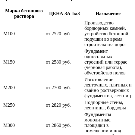
Марка бетонного
ЦЕНА ЗА 1м3
Назначение
раствора
Производство
бордюрных камней,
М100
от 2520 руб.
устройство бетонной
подушки во время
строительства дорог
Фундамент
одноэтажных
М150
от 2580 руб.
строений или террас
(черновая работа),
обустройство полов
Изготовление
ленточных, плитных и
М200
от 2700 руб.
свайно-ростверковых
фундаментов, лестниц
Подпорные стены,
М250
от 2820 руб.
лестницы, бордюры
Фундаменты
монолитные,
М300
от 2860 руб.
площадки в
помещении и под