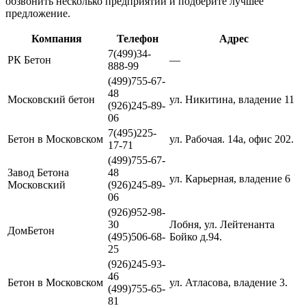
обзвонить несколько предприятий и подберите лучшее
предложение.
Компания
Телефон
Адрес
7(499)34-
РК Бетон
—
888-99
(499)755-67-
48
Московский бетон
ул. Никитина, владение 11
(926)245-89-
06
7(495)225-
Бетон в Московском
ул. Рабочая. 14а, офис 202.
17-71
(499)755-67-
Завод Бетона
48
ул. Карьерная, владение 6
Московский
(926)245-89-
06
(926)952-98-
30
Лобня, ул. Лейтенанта
ДомБетон
(495)506-68-
Бойко д.94.
25
(926)245-93-
46
Бетон в Московском
ул. Атласова, владение 3.
(499)755-65-
81