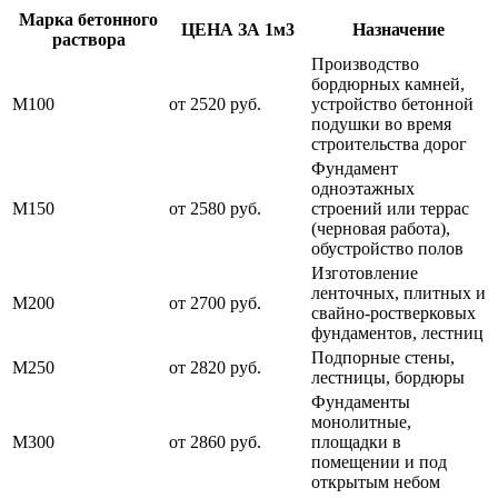
Марка бетонного
ЦЕНА ЗА 1м3
Назначение
раствора
Производство
бордюрных камней,
М100
от 2520 руб.
устройство бетонной
подушки во время
строительства дорог
Фундамент
одноэтажных
М150
от 2580 руб.
строений или террас
(черновая работа),
обустройство полов
Изготовление
ленточных, плитных и
М200
от 2700 руб.
свайно-ростверковых
фундаментов, лестниц
Подпорные стены,
М250
от 2820 руб.
лестницы, бордюры
Фундаменты
монолитные,
М300
от 2860 руб.
площадки в
помещении и под
открытым небом