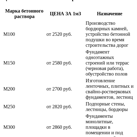
Марка бетонного
ЦЕНА ЗА 1м3
Назначение
раствора
Производство
бордюрных камней,
М100
от 2520 руб.
устройство бетонной
подушки во время
строительства дорог
Фундамент
одноэтажных
М150
от 2580 руб.
строений или террас
(черновая работа),
обустройство полов
Изготовление
ленточных, плитных и
М200
от 2700 руб.
свайно-ростверковых
фундаментов, лестниц
Подпорные стены,
М250
от 2820 руб.
лестницы, бордюры
Фундаменты
монолитные,
М300
от 2860 руб.
площадки в
помещении и под