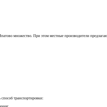
 Ипатово множество. При этом местные производители предлага
ь способ транспортировки:
ения;