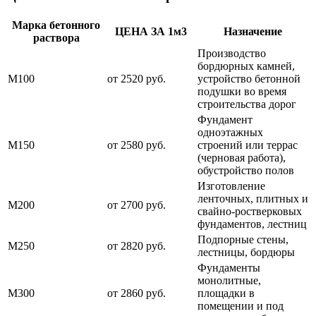
Марка бетонного
ЦЕНА ЗА 1м3
Назначение
раствора
Производство
бордюрных камней,
М100
от 2520 руб.
устройство бетонной
подушки во время
строительства дорог
Фундамент
одноэтажных
М150
от 2580 руб.
строений или террас
(черновая работа),
обустройство полов
Изготовление
ленточных, плитных и
М200
от 2700 руб.
свайно-ростверковых
фундаментов, лестниц
Подпорные стены,
М250
от 2820 руб.
лестницы, бордюры
Фундаменты
монолитные,
М300
от 2860 руб.
площадки в
помещении и под