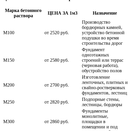
Марка бетонного
ЦЕНА ЗА 1м3
Назначение
раствора
Производство
бордюрных камней,
М100
от 2520 руб.
устройство бетонной
подушки во время
строительства дорог
Фундамент
одноэтажных
М150
от 2580 руб.
строений или террас
(черновая работа),
обустройство полов
Изготовление
ленточных, плитных и
М200
от 2700 руб.
свайно-ростверковых
фундаментов, лестниц
Подпорные стены,
М250
от 2820 руб.
лестницы, бордюры
Фундаменты
монолитные,
М300
от 2860 руб.
площадки в
помещении и под