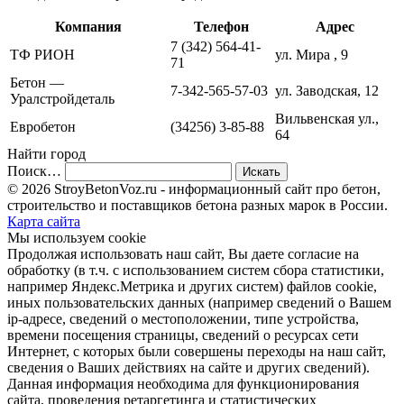
Компания
Телефон
Адрес
7 (342) 564-41-
ТФ РИОН
ул. Мира , 9
71
Бетон —
7-342-565-57-03
ул. Заводская, 12
Уралстройдеталь
Вильвенская ул.,
Евробетон
(34256) 3-85-88
64
Найти город
Поиск…
© 2026 StroyBetonVoz.ru - информационный сайт про бетон,
строительство и поставщиков бетона разных марок в России.
Карта сайта
Мы используем cookie
Продолжая использовать наш cайт, Вы даете согласие на
обработку (в т.ч. с использованием систем сбора статистики,
например Яндекс.Метрика и других систем) файлов cookie,
иных пользовательских данных (например сведений о Вашем
ip-адресе, сведений о местоположении, типе устройства,
времени посещения страницы, сведений о ресурсах сети
Интернет, с которых были совершены переходы на наш сайт,
сведения о Ваших действиях на сайте и других сведений).
Данная информация необходима для функционирования
сайта, проведения ретаргетинга и статистических