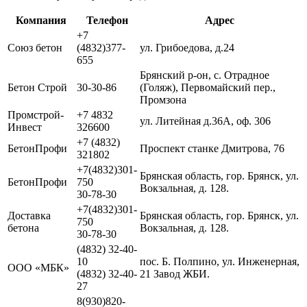
Компания
Телефон
Адрес
+7
Союз бетон
(4832)377-
ул. Грибоедова, д.24
655
Брянский р-он, с. Отрадное
Бетон Строй
30-30-86
(Голяж), Первомайский пер.,
Промзона
Промстрой-
+7 4832
ул. Литейная д.36А, оф. 306
Инвест
326600
+7 (4832)
БетонПрофи
Проспект станке Дмитрова, 76
321802
+7(4832)301-
Брянская область, гор. Брянск, ул.
БетонПрофи
750
Вокзальная, д. 128.
30-78-30
+7(4832)301-
Доставка
Брянская область, гор. Брянск, ул.
750
бетона
Вокзальная, д. 128.
30-78-30
(4832) 32-40-
10
пос. Б. Полпино, ул. Инженерная,
ООО «МБК»
(4832) 32-40-
21 Завод ЖБИ.
27
8(930)820-