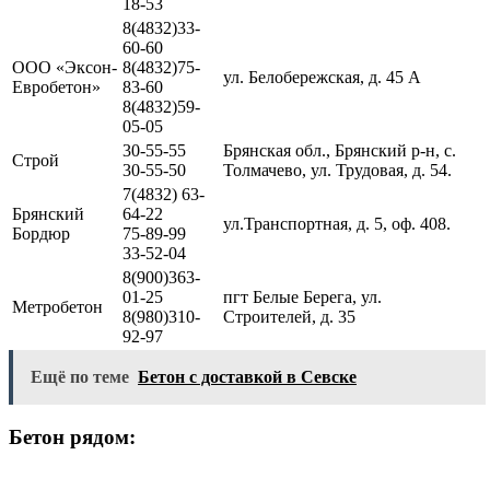
18-53
8(4832)33-
60-60
ООО «Эксон-
8(4832)75-
ул. Белобережская, д. 45 А
Евробетон»
83-60
8(4832)59-
05-05
30-55-55
Брянская обл., Брянский р-н, с.
Строй
30-55-50
Толмачево, ул. Трудовая, д. 54.
7(4832) 63-
Брянский
64-22
ул.Транспортная, д. 5, оф. 408.
Бордюр
75-89-99
33-52-04
8(900)363-
01-25
пгт Белые Берега, ул.
Метробетон
8(980)310-
Строителей, д. 35
92-97
Ещё по теме
Бетон с доставкой в Севске
Бетон рядом: