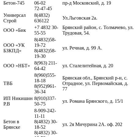
Бетон-745
06-02
пр-д Московский, д. 19
72-47-45
Универсал
8(4832)
Ул.Льговская 2а.
Строй
636122
+7 4832 30-
Брянский район, с. Толмачево, ул.
ООО «Бик
55-55
Трудовая, 54.
8(4832)58-
ООО «УК
19-72
ул. Речная, д. 99 А.
БЗКПД»
8(4832)58-
19-30
8(963) 211-
ООО «НБТ»
ул. Сталелитейная, д. 20
64-42
8(960)555-
Брянская обл., Брянский р-н, с.
18-18
ТВБ
Отрадное, ул. Первомайская, д.
8(952)961-
77
36-34
ИП Никишин
8(910)337-
ул. Романа Брянского, д. 15/1
Р.В
50-75
8-909-242-
11-11
Бетон в
8(4832) 30-
ул. 2я Мичурина 2А. оф. 202
Брянске
18-52
8(4832) 30-