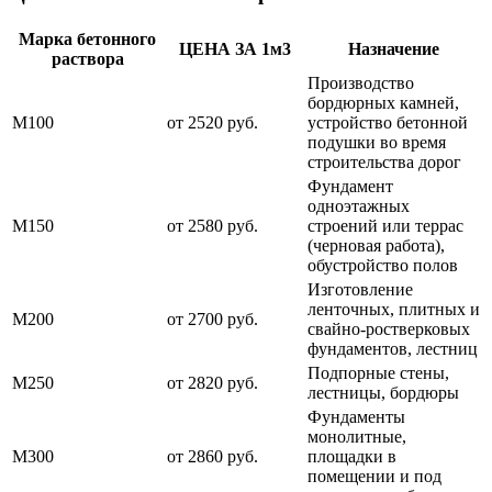
Марка бетонного
ЦЕНА ЗА 1м3
Назначение
раствора
Производство
бордюрных камней,
М100
от 2520 руб.
устройство бетонной
подушки во время
строительства дорог
Фундамент
одноэтажных
М150
от 2580 руб.
строений или террас
(черновая работа),
обустройство полов
Изготовление
ленточных, плитных и
М200
от 2700 руб.
свайно-ростверковых
фундаментов, лестниц
Подпорные стены,
М250
от 2820 руб.
лестницы, бордюры
Фундаменты
монолитные,
М300
от 2860 руб.
площадки в
помещении и под