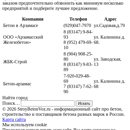
заказом предпочтительно обзвонить как минимум несколько
предприятий и подберите лучшее предложение.
Компания
Телефон
Адрес
Бетон в Арзамасе
(929)047-7970
ул.Садовая,д.79
8 (83147) 9-84-
ООО «Арзамасский
93
ул. Калинина д.
Железобетон»
8 (952) 479-69-
68.
10
8 (904) 908-25-
80
ул. Заводская,
ЖБК-Строй
8 (83147) 9-83-
13
89
7-920-029-48-
69
ул. Калинина д.
Бетон-арзамас
7 (83147) 7-62-
68
90
Найти город
Поиск…
© 2026 StroyBetonVoz.ru - информационный сайт про бетон,
строительство и поставщиков бетона разных марок в России.
Карта сайта
Мы используем cookie
Продолжая использовать наш cайт, Вы даете согласие на