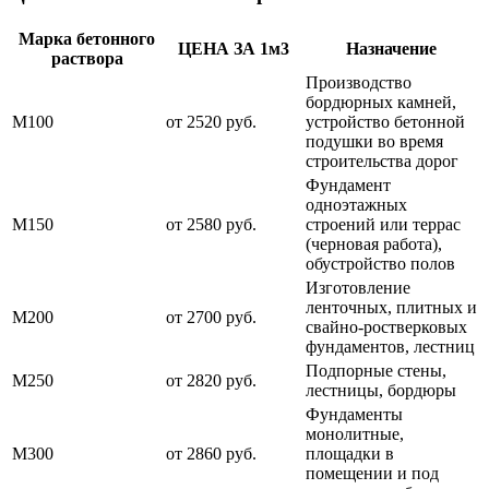
Марка бетонного
ЦЕНА ЗА 1м3
Назначение
раствора
Производство
бордюрных камней,
М100
от 2520 руб.
устройство бетонной
подушки во время
строительства дорог
Фундамент
одноэтажных
М150
от 2580 руб.
строений или террас
(черновая работа),
обустройство полов
Изготовление
ленточных, плитных и
М200
от 2700 руб.
свайно-ростверковых
фундаментов, лестниц
Подпорные стены,
М250
от 2820 руб.
лестницы, бордюры
Фундаменты
монолитные,
М300
от 2860 руб.
площадки в
помещении и под